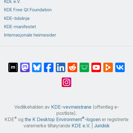
KDE e.V.
KDE Free Qt Foundation
KDE-tidslinje
KDE-manifestet
Internasjonale heimesider
Vedlikehalden av
KDE-vevmeistrane
(offentleg e-
postliste).
®
®
KDE
og
the K Desktop Environment
-logoen
er registrerte
varemerke tilhøyrande
KDE e.V.
|
Juridisk