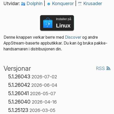
Utvidar:
Dolphin
|
Konqueror
|
Krusader
Installer på
Linux
Denne knappen verkar berre med
Discover
og andre
AppStream-baserte appbutikkar. Du kan òg bruka pakke­
handsamaren i distribusjonen din.
Versjonar
RSS
5.1.26043
2026-07-02
5.1.26042
2026-06-04
5.1.26041
2026-05-07
5.1.26040
2026-04-16
5.1.25123
2026-03-05