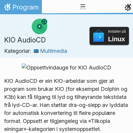
Hopp til innhaldet
Program
Heim
Installer på
Linux
KIO AudioCD
Kategoriar:
Multimedia
KIO AudioCD er ein KIO-arbeidar som gjer at
program som brukar KIO (for eksempel Dolphin og
K3b) kan få tilgang til lyd og tilhøyrande tekstdata
frå lyd-CD-ar. Han støttar dra-og-slepp av lyddata
for automatisk konvertering til fleire populære
format. Oppsett er tilgjengeleg via «Tilkopla
einingar»-kategorien i systemoppsettet.