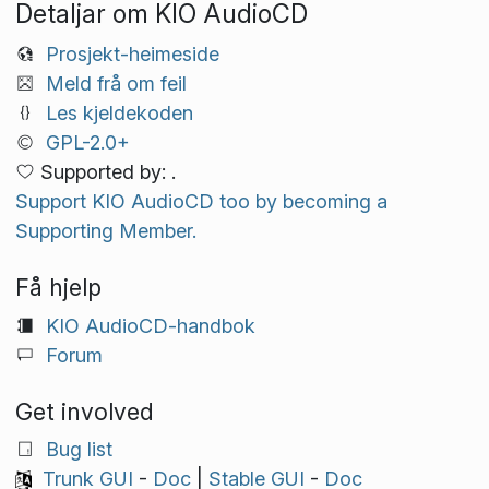
Detaljar om KIO AudioCD
Prosjekt-heimeside
Meld frå om feil
Les kjeldekoden
GPL-2.0+
Supported by: .
Support KIO AudioCD too by becoming a
Supporting Member.
Få hjelp
KIO AudioCD-handbok
Forum
Get involved
Bug list
Trunk GUI
-
Doc
|
Stable GUI
-
Doc