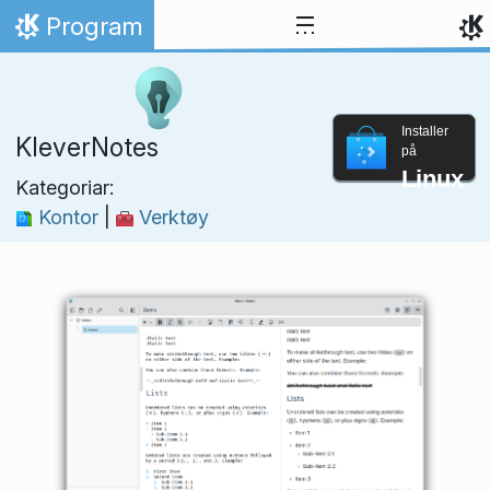
Hopp til innhaldet
Program
Heim
Installer
KleverNotes
på
Linux
Kategoriar:
Kontor
|
Verktøy