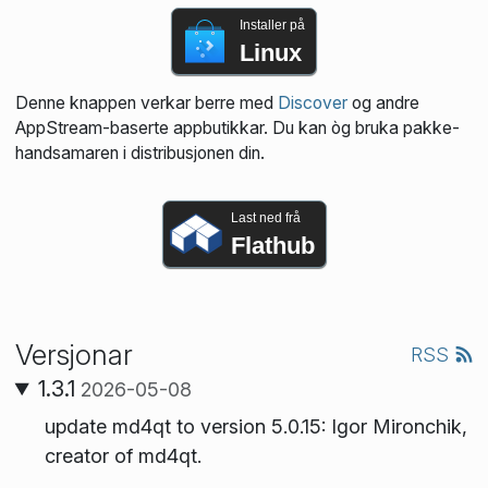
Installer på
Linux
Denne knappen verkar berre med
Discover
og andre
AppStream-baserte appbutikkar. Du kan òg bruka pakke­
handsamaren i distribusjonen din.
Last ned frå
Flathub
Versjonar
RSS
1.3.1
2026-05-08
update md4qt to version 5.0.15: Igor Mironchik,
creator of md4qt.