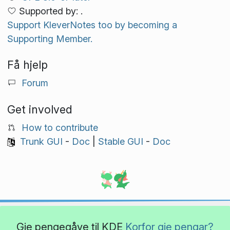
Supported by: .
Support KleverNotes too by becoming a
Supporting Member.
Få hjelp
Forum
Get involved
How to contribute
Trunk GUI
-
Doc
|
Stable GUI
-
Doc
Gje pengegåve til KDE
Korfor gje pengar?