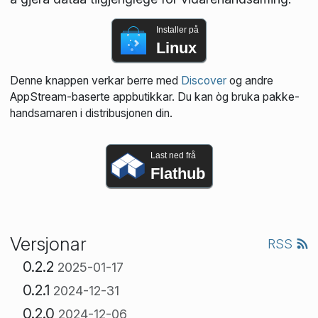
Installer på
Linux
Denne knappen verkar berre med
Discover
og andre
AppStream-baserte appbutikkar. Du kan òg bruka pakke­
handsamaren i distribusjonen din.
Last ned frå
Flathub
Versjonar
RSS
0.2.2
2025-01-17
0.2.1
2024-12-31
0.2.0
2024-12-06