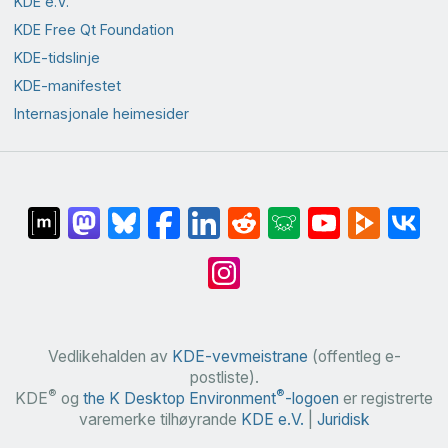
KDE e.V.
KDE Free Qt Foundation
KDE-tidslinje
KDE-manifestet
Internasjonale heimesider
Vedlikehalden av
KDE-vevmeistrane
(offentleg e-
postliste).
®
®
KDE
og
the K Desktop Environment
-logoen
er registrerte
varemerke tilhøyrande
KDE e.V.
|
Juridisk