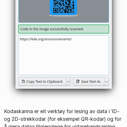
Kodaskanna er eit verktøy for lesing av data i 1D-
og 2D-strekkodar (for eksempel QR-kodar) og for
å gjera dataa tilgjenglege for vidarehandsaming.