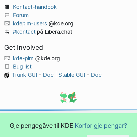
Kontact-handbok
Forum
kdepim-users
@kde.org
#kontact
på Libera.chat
Get involved
kde-pim
@kde.org
Bug list
Trunk GUI
-
Doc
|
Stable GUI
-
Doc
Gje pengegåve til KDE
Korfor gje pengar?