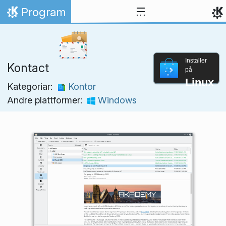
Hopp til innhaldet
Program
Heim
Installer
Kontact
på
Linux
Kategoriar:
Kontor
Andre plattformer:
Windows