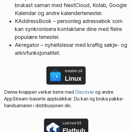
brukast saman med NextCloud, Kolab, Google
Kalendar og andre kalendertenester.
KAddressBook – personleg adressebok som
kan synkronisera kontaktane dine med fleire
populære tenester.
Akregator – nyheitslesar med kraftig søkje- og
arkivfunksjonalitet.
Installer på
Linux
Denne knappen verkar berre med
Discover
og andre
AppStream-baserte appbutikkar. Du kan òg bruka pakke­
handsamaren i distribusjonen din.
Last ned frå
Flathub