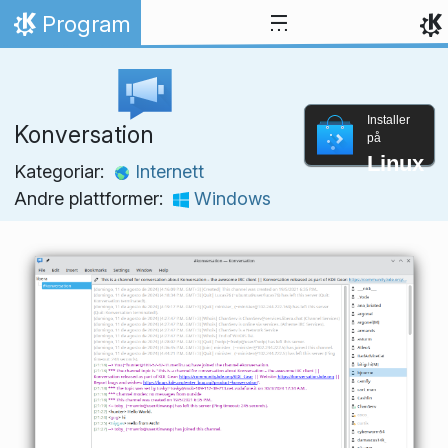
Hopp til innhaldet
Program
Heim
Installer
Konversation
på
Linux
Kategoriar:
Internett
Andre plattformer:
Windows