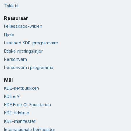
Takk til
Ressursar
Fellesskaps-wikien
Hjelp
Last ned KDE-programvare
Etiske retningslinjer
Personvern
Personvern i programma
Mål
KDE-nettbutikken
KDE e.V.
KDE Free Qt Foundation
KDE-tidslinje
KDE-manifestet
Internasjonale heimesider