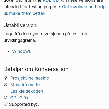
download from the
KDE CDN
. These versions are
intended for testing purpose.
Get involved and help
us make them better!
Ustabil versjon.
Laga frå den nyaste versjonen på test- og
utviklings­greina.
Windows
Detaljar om Konversation
Prosjekt-heimeside
Meld frå om feil
Les kjeldekoden
GPL-2.0+
Supported by: .