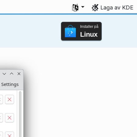
Vel språk
Laga av KDE
Installer på
Linux