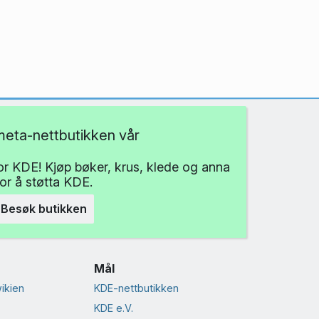
eta-nettbutikken vår
for KDE! Kjøp bøker, krus, klede og anna
for å støtta KDE.
Besøk butikken
Mål
ikien
KDE-nettbutikken
KDE e.V.