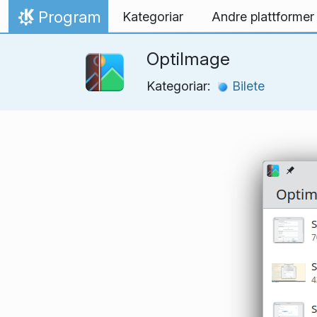
Hopp til innhaldet
Program
Kategoriar
Andre plattformer
Heim
OptiImage
Kategoriar:
Bilete