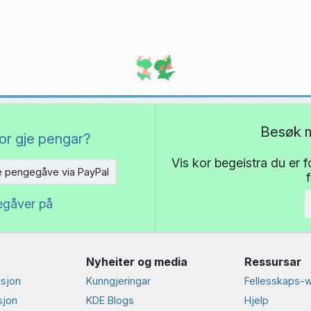
Besøk m
or gje pengar?
Vis kor begeistra du er 
e pengegåve via PayPal
egåver på
Nyheiter og media
Ressursar
sjon
Kunngjeringar
Fellesskaps-w
sjon
KDE Blogs
Hjelp