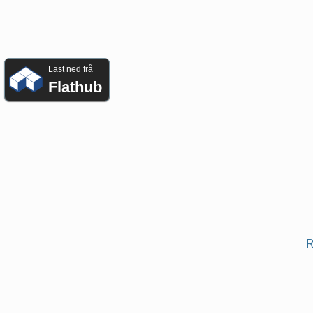
Last ned frå
Flathub