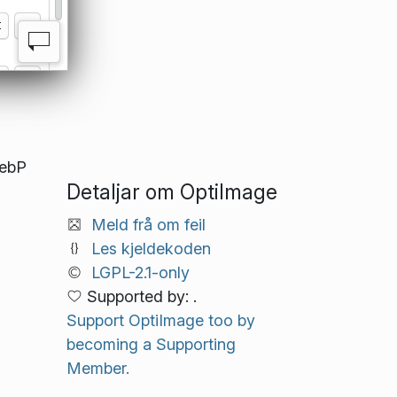
WebP
Detaljar om OptiImage
Meld frå om feil
Les kjeldekoden
LGPL-2.1-only
Supported by: .
Support OptiImage too by
becoming a Supporting
Member.