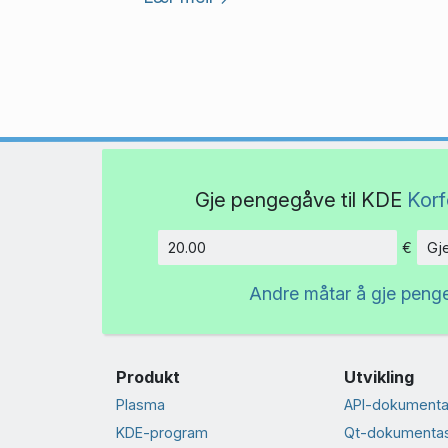
Gje pengegåve til KDE
Korf
€
Gj
Beløp
Andre måtar å gje peng
Produkt
Utvikling
Plasma
API-dokumenta
KDE-program
Qt-dokumenta