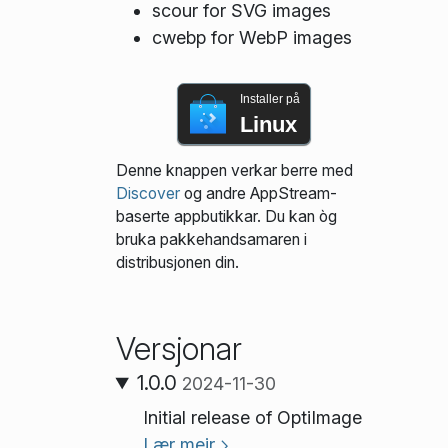
scour for SVG images
cwebp for WebP images
Installer på
Linux
Denne knappen verkar berre med
Discover
og andre AppStream-
baserte appbutikkar. Du kan òg
bruka pakke­handsamaren i
distribusjonen din.
Versjonar
1.0.0
2024-11-30
Initial release of OptiImage
Lær meir