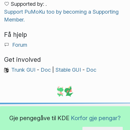
Supported by: .
Support PuMoKu too by becoming a Supporting
Member.
Få hjelp
Forum
Get involved
Trunk GUI
-
Doc
|
Stable GUI
-
Doc
Gje pengegåve til KDE
Korfor gje pengar?