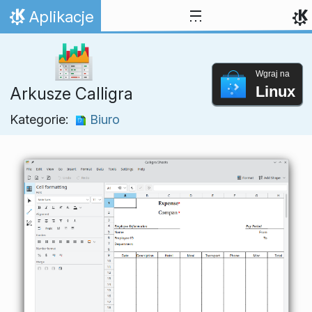
Przejdź to treści
Aplikacje
Strona domowa
Wgraj na
Linux
Arkusze Calligra
Kategorie:
Biuro