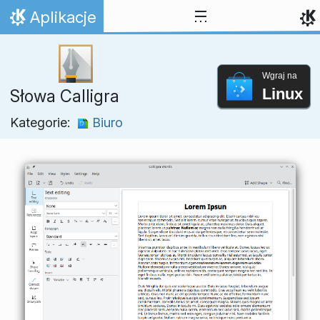
Przejdź to treści
Aplikacje
Strona domowa
Wgraj na
Linux
Słowa Calligra
Kategorie:
Biuro