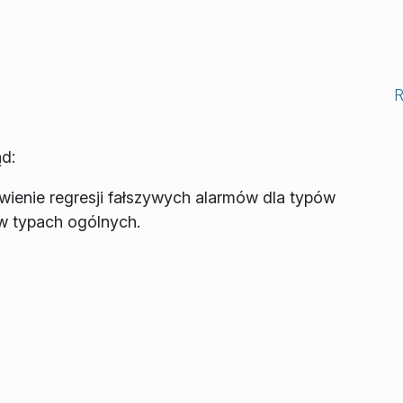
d:
awienie regresji fałszywych alarmów dla typów
w typach ogólnych.