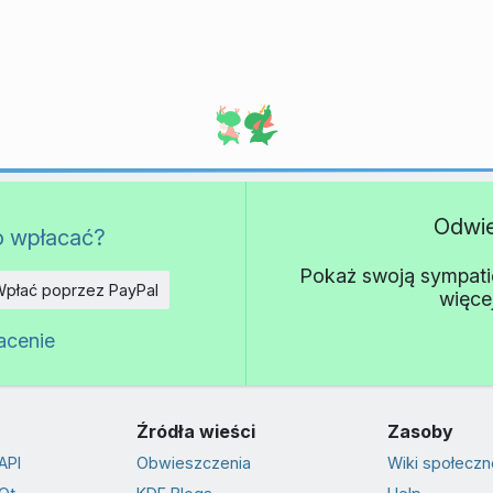
Odwi
o wpłacać?
Pokaż swoją sympatię 
płać poprzez PayPal
więce
acenie
Źródła wieści
Zasoby
API
Obwieszczenia
Wiki społeczn