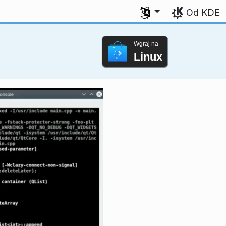
Wybierz swój język
Od KDE
Wgraj na
Linux