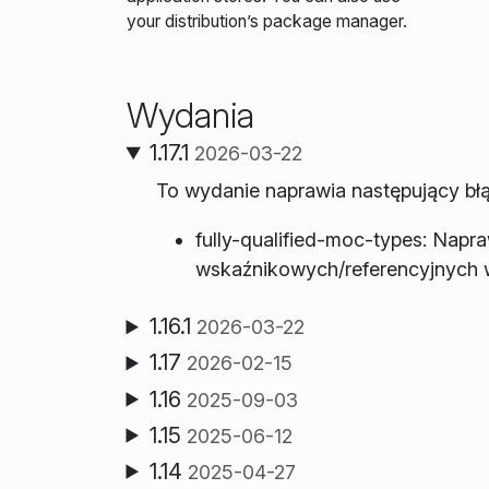
your distribution’s package manager.
Wydania
1.17.1
2026-03-22
To wydanie naprawia następujący błą
fully-qualified-moc-types: Napr
wskaźnikowych/referencyjnych 
1.16.1
2026-03-22
1.17
2026-02-15
1.16
2025-09-03
1.15
2025-06-12
1.14
2025-04-27