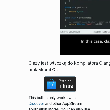
Clazy jest wtyczką do kompilatora Clan
praktykami Qt.
Wgraj na
Linux
This button only works with
Discover
and other AppStream
application stores. You can also use