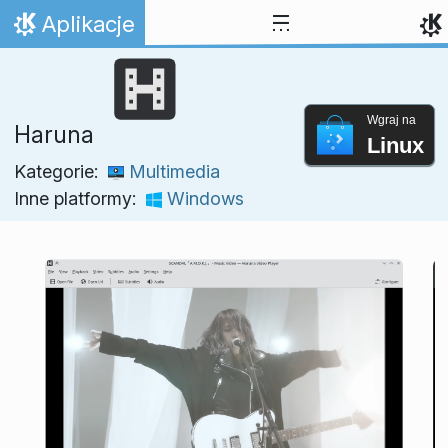
Przejdź to treści
Aplikacje
Strona domowa
Wgraj na
Haruna
Linux
Kategorie:
Multimedia
Inne platformy:
Windows