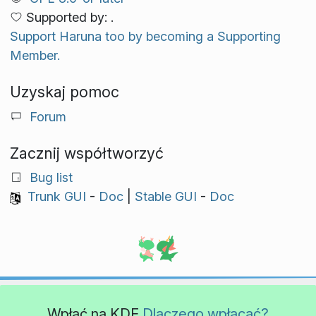
Supported by: .
Support Haruna too by becoming a Supporting
Member.
Uzyskaj pomoc
Forum
Zacznij współtworzyć
Bug list
Trunk GUI
-
Doc
|
Stable GUI
-
Doc
Wpłać na KDE
Dlaczego wpłacać?