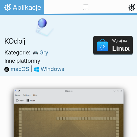
Przejdź to treści
Aplikacje
Strona domowa
KOdbij
Wgraj na
Linux
Kategorie:
Gry
Inne platformy:
macOS
|
Windows