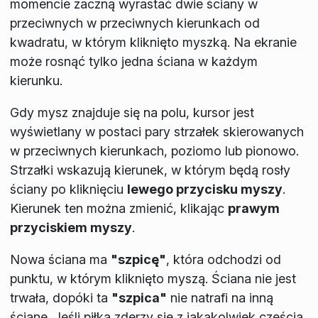
momencie zaczną wyrastać dwie ściany w
przeciwnych w przeciwnych kierunkach od
kwadratu, w którym kliknięto myszką. Na ekranie
może rosnąć tylko jedna ściana w każdym
kierunku.
Gdy mysz znajduje się na polu, kursor jest
wyświetlany w postaci pary strzałek skierowanych
w przeciwnych kierunkach, poziomo lub pionowo.
Strzałki wskazują kierunek, w którym będą rosły
ściany po kliknięciu
lewego przycisku myszy
.
Kierunek ten można zmienić, klikając
prawym
przyciskiem myszy
.
Nowa ściana ma
"szpicę"
, która odchodzi od
punktu, w którym kliknięto myszą. Ściana nie jest
trwała, dopóki ta
"szpica"
nie natrafi na inną
ścianę. Jeśli piłka zderzy się z jakąkolwiek częścią