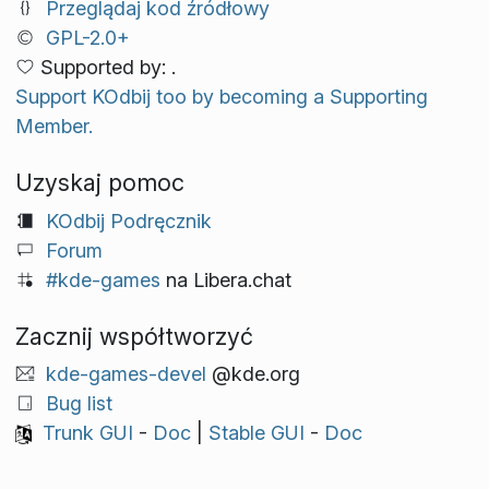
Przeglądaj kod źródłowy
GPL-2.0+
Supported by: .
Support KOdbij too by becoming a Supporting
Member.
Uzyskaj pomoc
KOdbij Podręcznik
Forum
#kde-games
na Libera.chat
Zacznij współtworzyć
kde-games-devel
@kde.org
Bug list
Trunk GUI
-
Doc
|
Stable GUI
-
Doc