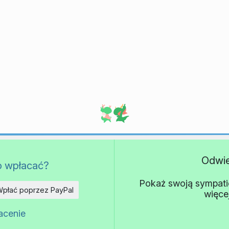
Odwi
o wpłacać?
Pokaż swoją sympatię 
płać poprzez PayPal
więce
acenie