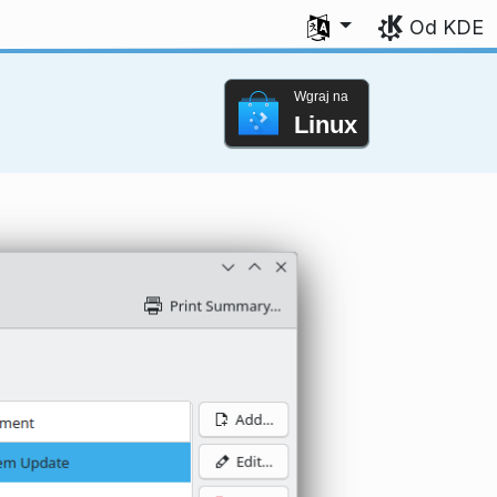
Wybierz swój język
Od KDE
Wgraj na
Linux