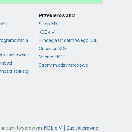
Przekierowania
ości
Sklep KDE
KDE e.V.
programowania
Fundacja Qt darmowego KDE
Oś czasu KDE
go zachowania
Manifest KDE
tności
Strony międzynarodowe
ności aplikacji
 znakami towarowymi
KDE e.V.
|
Zapiski prawne