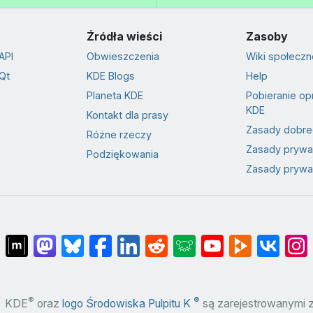
Źródła wieści
Zasoby
API
Obwieszczenia
Wiki społeczn
Qt
KDE Blogs
Help
Planeta KDE
Pobieranie o
KDE
Kontakt dla prasy
Zasady dobre
Różne rzeczy
Zasady prywa
Podziękowania
Zasady prywat
®
®
KDE
oraz
logo Środowiska Pulpitu K
są zarejestrowanymi