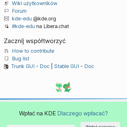
Wiki użytkowników
Forum
kde-edu
@kde.org
#kde-edu
na Libera.chat
Zacznij współtworzyć
How to contribute
Bug list
Trunk GUI
-
Doc
|
Stable GUI
-
Doc
Wpłać na KDE
Dlaczego wpłacać?
Wpłać poprzez