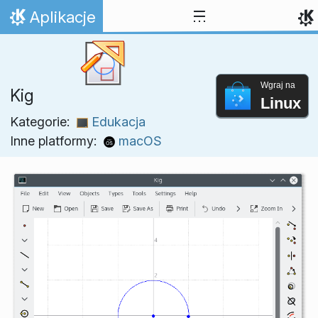
Przejdź to treści
Aplikacje
Strona domowa
Wgraj na
Kig
Linux
Kategorie:
Edukacja
Inne platformy:
macOS