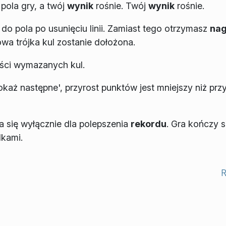
pola gry, a twój
wynik
rośnie. Twój
wynik
rośnie.
do pola po usunięciu linii. Zamiast tego otrzymasz
na
a trójka kul zostanie dołożona.
ości wymazanych kul.
okaż następne', przyrost punktów jest mniejszy niż prz
 się wyłącznie dla polepszenia
rekordu
. Gra kończy s
lkami.