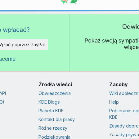
Odwi
o wpłacać?
Pokaż swoją sympatię 
płać poprzez PayPal
więce
acenie
Źródła wieści
Zasoby
API
Obwieszczenia
Wiki społeczn
Qt
KDE Blogs
Help
Planeta KDE
Pobieranie o
KDE
Kontakt dla prasy
Zasady dobre
Różne rzeczy
Zasady prywa
Podziękowania