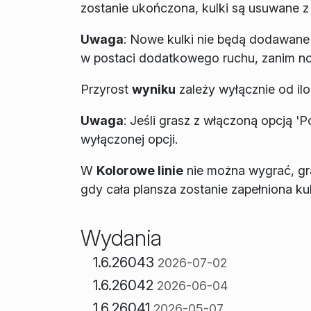
zostanie ukończona, kulki są usuwane z 
Uwaga
: Nowe kulki nie będą dodawane 
w postaci dodatkowego ruchu, zanim now
Przyrost
wyniku
zależy wyłącznie od il
Uwaga
:
Jeśli grasz z włączoną opcją 'P
wyłączonej opcji.
W
Kolorowe linie
nie można wygrać, gra
gdy cała plansza zostanie zapełniona ku
Wydania
1.6.26043
2026-07-02
1.6.26042
2026-06-04
1.6.26041
2026-05-07