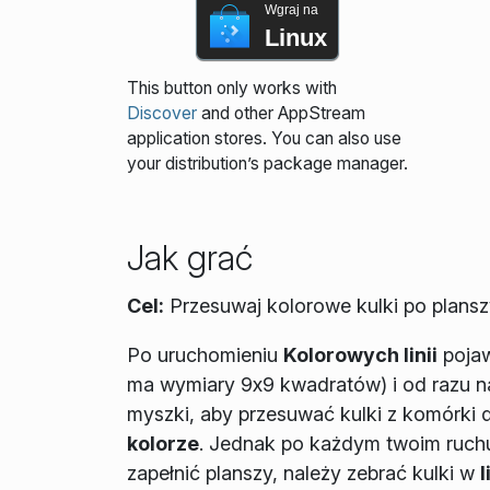
Wgraj na
Linux
This button only works with
Discover
and other AppStream
application stores. You can also use
your distribution’s package manager.
Jak grać
Cel:
Przesuwaj kolorowe kulki po planszy
Po uruchomieniu
Kolorowych linii
pojaw
ma wymiary 9x9 kwadratów) i od razu na 
myszki, aby przesuwać kulki z komórki 
kolorze
. Jednak po każdym twoim ruchu 
zapełnić planszy, należy zebrać kulki w
l