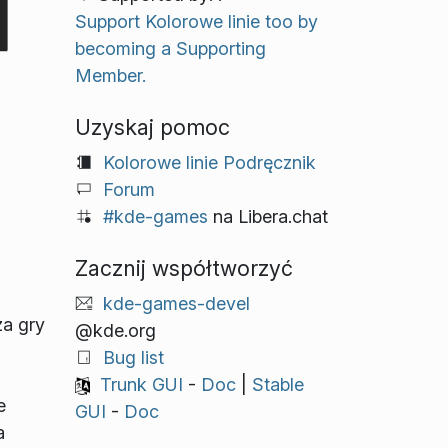
Support Kolorowe linie too by
becoming a Supporting
Member.
Uzyskaj pomoc
Kolorowe linie Podręcznik
Forum
#kde-games
na Libera.chat
Zacznij współtworzyć
kde-games-devel
za gry
@kde.org
Bug list
Trunk GUI
-
Doc
|
Stable
e
GUI
-
Doc
a