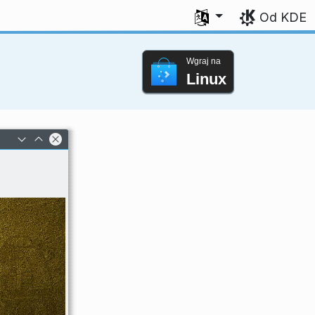
Wybierz swój język
Od KDE
Wgraj na
Linux