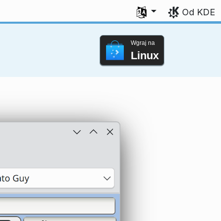
Wybierz swój język
Od KDE
Wgraj na
Linux