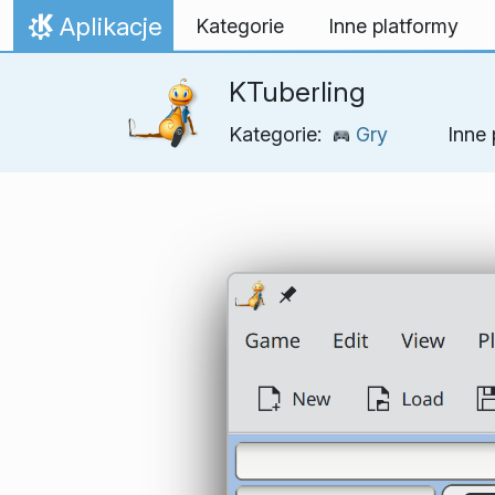
Przejdź to treści
Aplikacje
Kategorie
Inne platformy
Strona domowa
KTuberling
Kategorie:
Gry
Inne