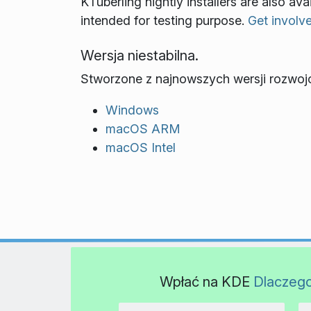
KTuberling nightly installers are also a
intended for testing purpose.
Get involv
Wersja niestabilna.
Stworzone z najnowszych wersji rozwoj
Windows
macOS ARM
macOS Intel
Wpłać na KDE
Dlaczeg