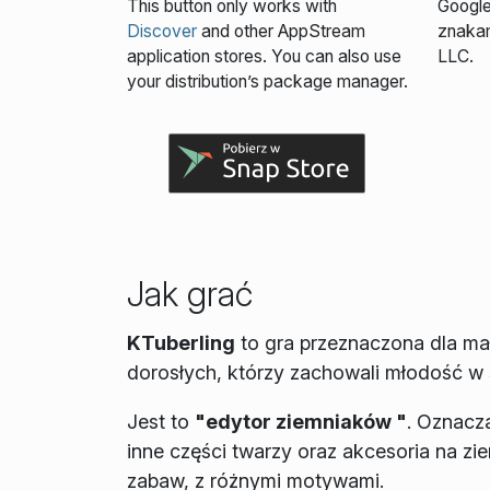
This button only works with
Google
Discover
and other AppStream
znaka
application stores. You can also use
LLC.
your distribution’s package manager.
Jak grać
KTuberling
to gra przeznaczona dla ma
dorosłych, którzy zachowali młodość w 
Jest to
"edytor ziemniaków "
. Oznacza
inne części twarzy oraz akcesoria na z
zabaw, z różnymi motywami.