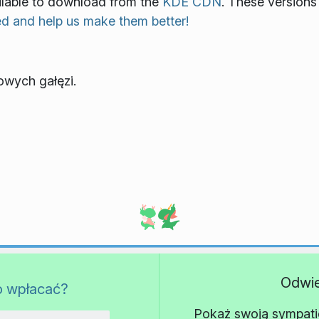
vailable to download from the
KDE CDN
. These versions
ed and help us make them better!
owych gałęzi.
Odwi
o wpłacać?
Pokaż swoją sympatię 