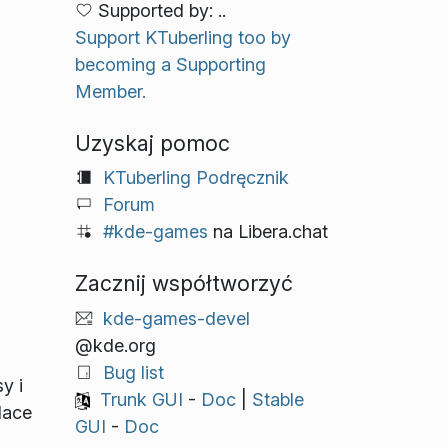
Supported by: ..
Support KTuberling too by
becoming a Supporting
Member.
Uzyskaj pomoc
KTuberling Podręcznik
Forum
#kde-games
na Libera.chat
Zacznij współtworzyć
kde-games-devel
@kde.org
Bug list
y i
Trunk GUI
-
Doc
|
Stable
lace
GUI
-
Doc