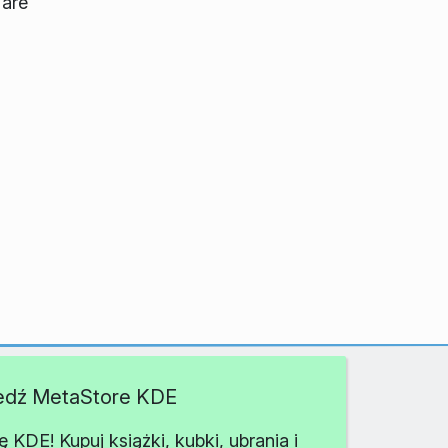
 are
edź MetaStore KDE
KDE! Kupuj książki, kubki, ubrania i