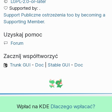
LGPL-2.0-or-later
Supported by: .
Support Publiczne ostrzeżenia too by becoming a
Supporting Member.
Uzyskaj pomoc
Forum
Zacznij współtworzyć
Trunk GUI
-
Doc
|
Stable GUI
-
Doc
Wpłać na KDE
Dlaczego wpłacać?