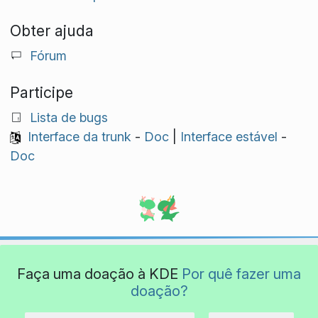
Obter ajuda
Fórum
Participe
Lista de bugs
Interface da trunk
-
Doc
|
Interface estável
-
Doc
Faça uma doação à KDE
Por quê fazer uma
doação?