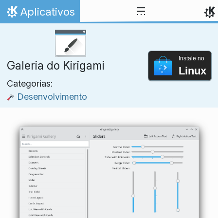
Ir para o conteúdo
Aplicativos
Início
Instale no
Galeria do Kirigami
Linux
Categorias:
Desenvolvimento