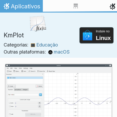
Ir para o conteúdo
Aplicativos
Início
Instale no
KmPlot
Linux
Categorias:
Educação
Outras plataformas:
macOS