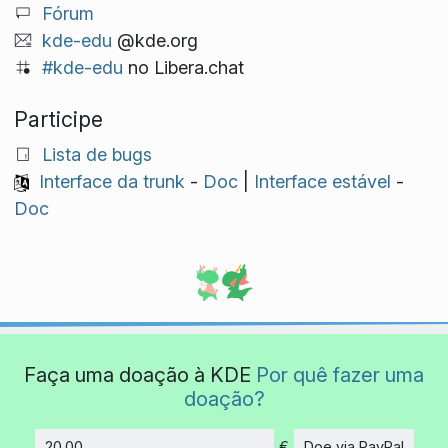
Fórum
kde-edu
@kde.org
#kde-edu
no Libera.chat
Participe
Lista de bugs
Interface da trunk
-
Doc
|
Interface estável
-
Doc
Faça uma doação à KDE
Por quê fazer uma
doação?
€
Doe via PayPal