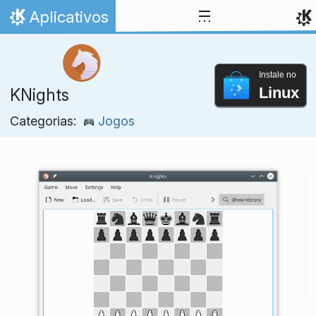
Ir para o conteúdo
Aplicativos
Início
Instale no
Linux
KNights
Categorias:
Jogos