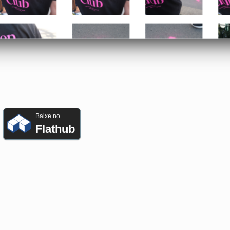
Baixe no
Flathub