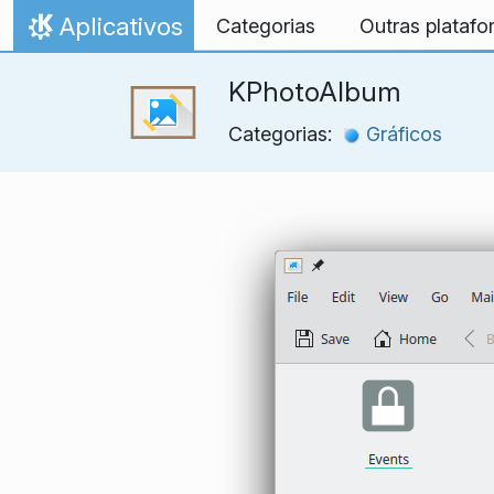
Ir para o conteúdo
Aplicativos
Categorias
Outras plataf
Início
KPhotoAlbum
Categorias:
Gráficos