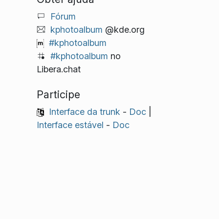
Fórum
kphotoalbum
@kde.org
#kphotoalbum
#kphotoalbum
no
Libera.chat
Participe
Interface da trunk
-
Doc
|
Interface estável
-
Doc