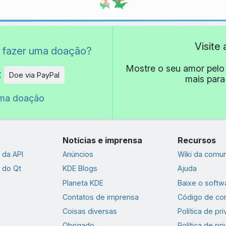
Visite
 fazer uma doação?
Mostre o seu amor pelo
€
Doe via PayPal
mais para
de
uma doação
Notícias e imprensa
Recursos
da API
Anúncios
Wiki da comu
 do Qt
KDE Blogs
Ajuda
Planeta KDE
Baixe o softw
Contatos de imprensa
Código de co
Coisas diversas
Política de pr
Obrigado
Política de pr