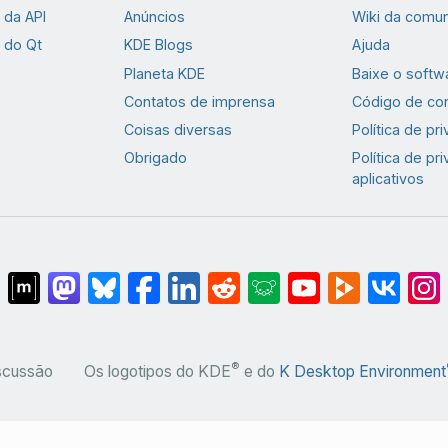
da API
Anúncios
Wiki da comu
 do Qt
KDE Blogs
Ajuda
Planeta KDE
Baixe o softw
Contatos de imprensa
Código de co
Coisas diversas
Política de pr
Obrigado
Política de pr
aplicativos
®
iscussão
Os logotipos do KDE
e do
K Desktop Environment