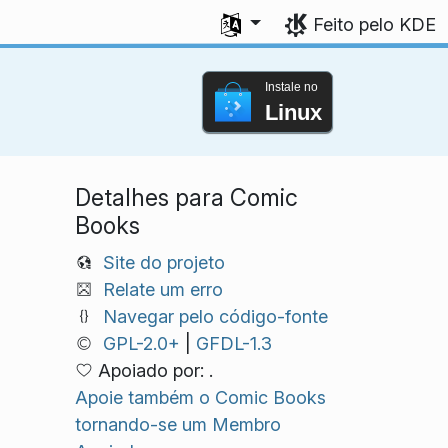
Selecione seu idioma
Feito pelo KDE
Instale no
Linux
Detalhes para Comic
Books
Site do projeto
Relate um erro
Navegar pelo código-fonte
GPL-2.0+
|
GFDL-1.3
Apoiado por: .
Apoie também o Comic Books
tornando-se um Membro