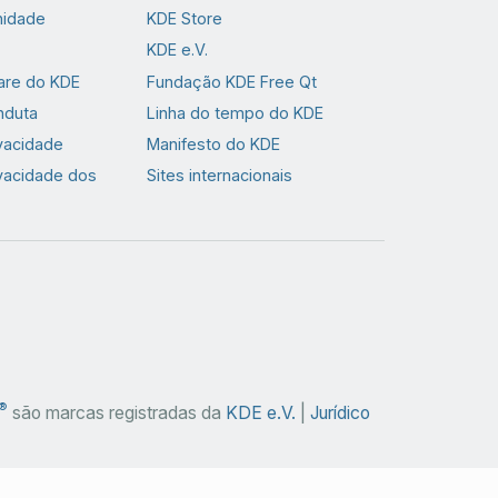
nidade
KDE Store
KDE e.V.
are do KDE
Fundação KDE Free Qt
nduta
Linha do tempo do KDE
ivacidade
Manifesto do KDE
ivacidade dos
Sites internacionais
®
são marcas registradas da
KDE e.V.
|
Jurídico