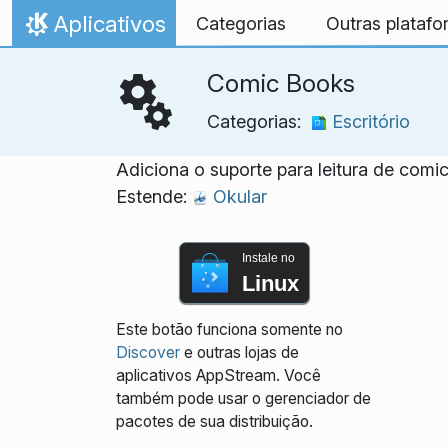
Ir para o conteúdo
Aplicativos
Categorias
Outras plataf
Início
Comic Books
Categorias:
Escritório
Adiciona o suporte para leitura de comi
Estende:
Okular
Instale no
Linux
Este botão funciona somente no
Discover
e outras lojas de
aplicativos AppStream. Você
também pode usar o gerenciador de
pacotes de sua distribuição.