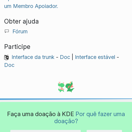
um Membro Apoiador.
Obter ajuda
Fórum
Participe
Interface da trunk
-
Doc
|
Interface estável
-
Doc
Faça uma doação à KDE
Por quê fazer uma
doação?