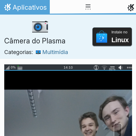
Ir para o conteúdo
Aplicativos
Início
Instale no
Linux
Câmera do Plasma
Categorias:
Multimídia