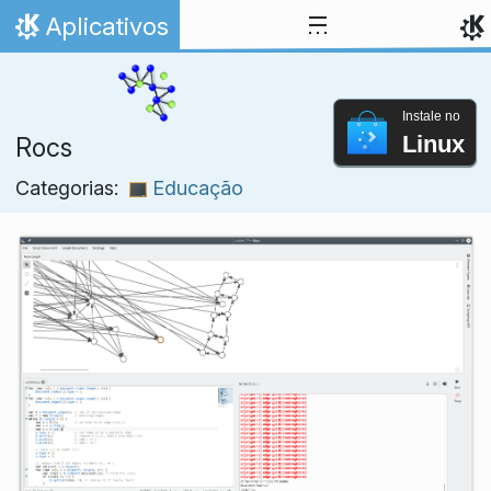
Ir para o conteúdo
Aplicativos
Início
Instale no
Linux
Rocs
Categorias:
Educação