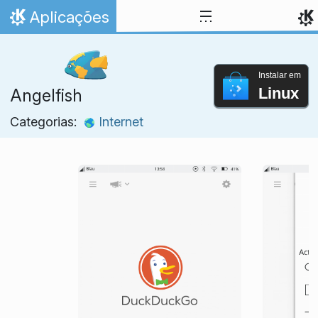
Ir para o conteúdo
Aplicações
Início
Instalar em
Linux
Angelfish
Categorias:
Internet