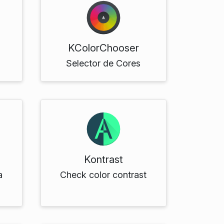
KColorChooser
s
Selector de Cores
Kontrast
a
Check color contrast