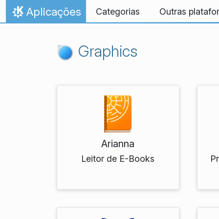
Ir para o conteúdo
Aplicações
Categorias
Outras plataf
Início
Graphics
Arianna
Leitor de E-Books
P