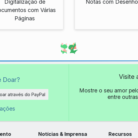
Digitalização de
Notas com Desenho
cumentos com Várias
Páginas
Visite
ê Doar?
Mostre o seu amor pel
oar através do PayPal
entre outras
e
oações
ento
Notícias & Imprensa
Recursos