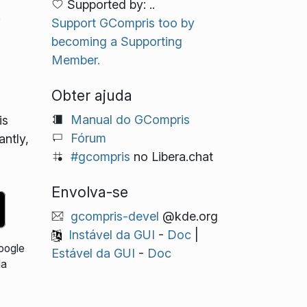
Supported by: ..
.
Support GCompris too by
becoming a Supporting
Member.
Obter ajuda
Manual do GCompris
is
Fórum
antly,
#gcompris
no Libera.chat
Envolva-se
gcompris-devel
@kde.org
Instável da GUI
-
Doc
|
Google
Estável da GUI
-
Doc
da