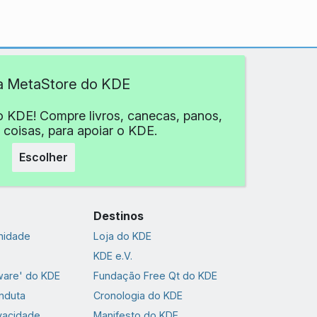
 a MetaStore do KDE
o KDE! Compre livros, canecas, panos,
 coisas, para apoiar o KDE.
Escolher
Destinos
nidade
Loja do KDE
KDE e.V.
ware' do KDE
Fundação Free Qt do KDE
nduta
Cronologia do KDE
ivacidade
Manifesto do KDE