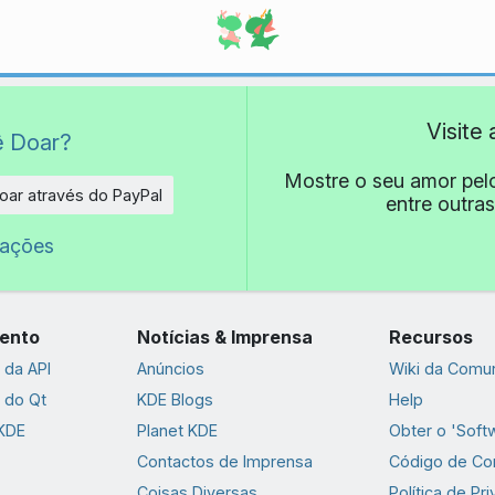
Visite
ê Doar?
Mostre o seu amor pel
oar através do PayPal
entre outras
e
oações
ento
Notícias & Imprensa
Recursos
da API
Anúncios
Wiki da Comu
 do Qt
KDE Blogs
Help
 KDE
Planet KDE
Obter o 'Soft
Contactos de Imprensa
Código de Co
Coisas Diversas
Política de Pr