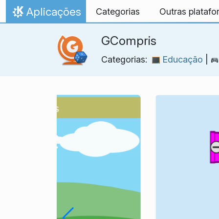
Ir para o conteúdo
Aplicações
Categorias
Outras plataf
Início
GCompris
Categorias:
Educação
|