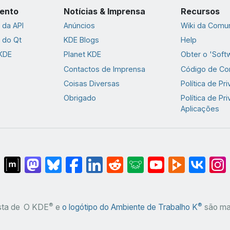
ento
Notícias & Imprensa
Recursos
da API
Anúncios
Wiki da Comu
 do Qt
KDE Blogs
Help
 KDE
Planet KDE
Obter o 'Soft
Contactos de Imprensa
Código de Co
Coisas Diversas
Política de Pr
Obrigado
Política de Pr
Aplicações
®
®
sta de
O KDE
e
o logótipo do Ambiente de Trabalho K
são mar