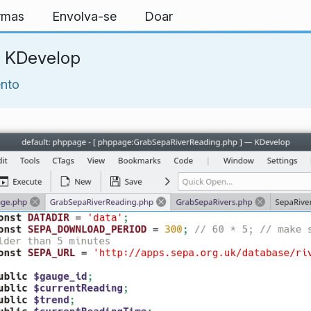
ormas
Envolva-se
Doar
o KDevelop
nto