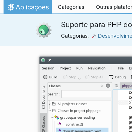
Ir para o conteúdo
Aplicações
Categorias
Outras plataf
Início
Suporte para PHP d
Categorias:
Desenvolvime