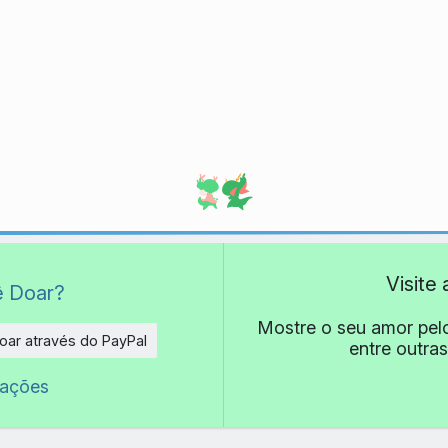
Visite
ê Doar?
Mostre o seu amor pel
oar através do PayPal
entre outras
e
oações