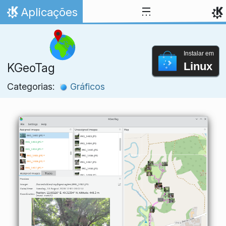
Ir para o conteúdo
Aplicações
Início
Instalar em
Linux
KGeoTag
Categorias:
Gráficos