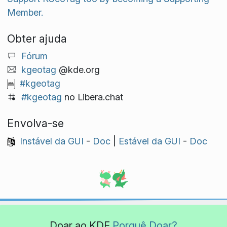
Member.
Obter ajuda
Fórum
kgeotag
@kde.org
#kgeotag
#kgeotag
no Libera.chat
Envolva-se
Instável da GUI
-
Doc
|
Estável da GUI
-
Doc
Doar ao KDE
Porquê Doar?