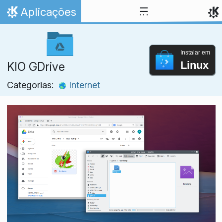
Ir para o conteúdo
Aplicações
Início
Instalar em
Linux
KIO GDrive
Categorias:
Internet