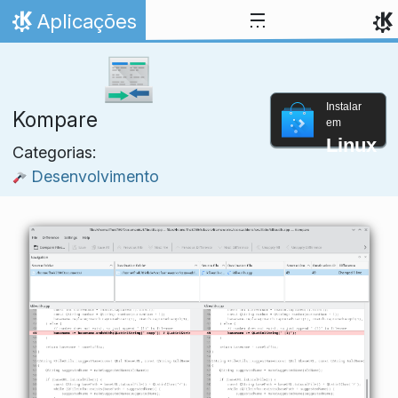
Ir para o conteúdo
Aplicações
Início
Instalar
Kompare
em
Linux
Categorias:
Desenvolvimento