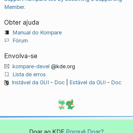
Member.
Obter ajuda
Manual do Kompare
Fórum
Envolva-se
kompare-devel
@kde.org
Lista de erros
Instável da GUI
-
Doc
|
Estável da GUI
-
Doc
Doar ao KDE
Porquê Doar?