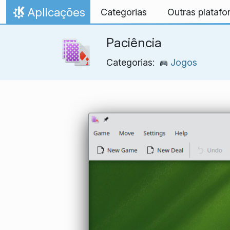
Ir para o conteúdo
Aplicações
Categorias
Outras plataf
Início
Paciência
Categorias:
Jogos