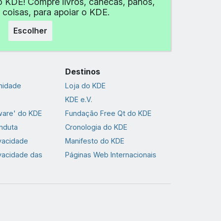
o KDE! Compre livros, canecas, panos,
 coisas, para apoiar o KDE.
Escolher
Destinos
nidade
Loja do KDE
KDE e.V.
ware' do KDE
Fundação Free Qt do KDE
nduta
Cronologia do KDE
ivacidade
Manifesto do KDE
ivacidade das
Páginas Web Internacionais