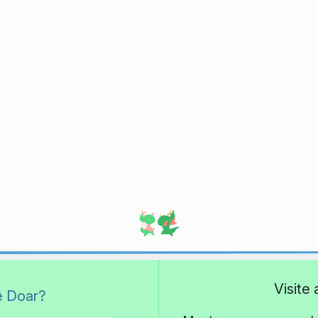
Visite
ê Doar?