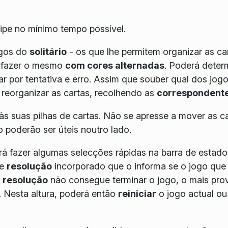
aipe no mínimo tempo possível.
ogos do
solitário
- os que lhe permitem organizar as ca
m fazer o mesmo
com cores alternadas
. Poderá deter
r por tentativa e erro. Assim que souber qual dos jogo
a reorganizar as cartas, recolhendo as
correspondent
às suas pilhas de cartas. Não se apresse a mover as c
o poderão ser úteis noutro lado.
á fazer algumas selecções rápidas na barra de estado
de
resolução
incorporado que o informa se o jogo que
a
resolução
não consegue terminar o jogo, o mais pro
 Nesta altura, poderá então
reiniciar
o jogo actual ou