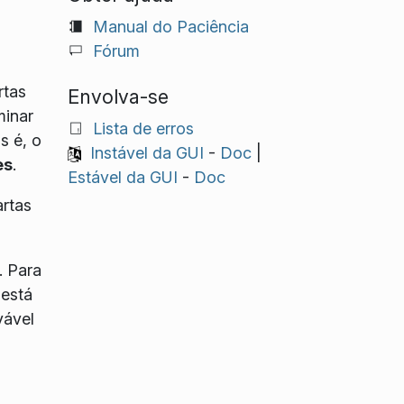
Manual do Paciência
Fórum
rtas
Envolva-se
minar
Lista de erros
s é, o
Instável da GUI
-
Doc
|
es
.
Estável da GUI
-
Doc
artas
. Para
 está
vável