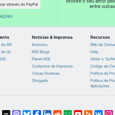
Mostre o seu amor pel
oar através do PayPal
entre outras
e
oações
ento
Notícias & Imprensa
Recursos
da API
Anúncios
Wiki da Comu
 do Qt
KDE Blogs
Help
 KDE
Planet KDE
Obter o 'Soft
Contactos de Imprensa
Código de Co
Coisas Diversas
Política de Pr
Obrigado
Política de Pr
Aplicações