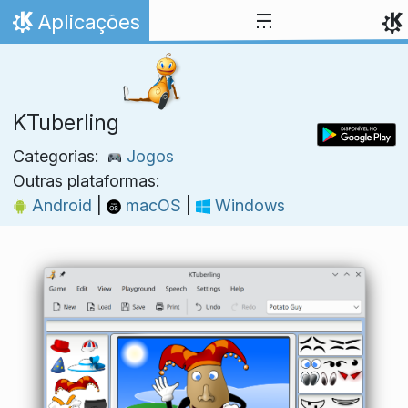
Ir para o conteúdo
Aplicações
Início
KTuberling
Categorias:
Jogos
Outras plataformas:
Android
|
macOS
|
Windows