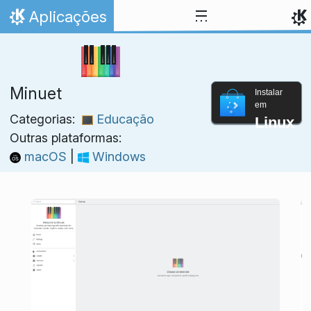
Ir para o conteúdo
Aplicações
Início
Minuet
Instalar
em
Categorias:
Educação
Linux
Outras plataformas:
macOS
|
Windows