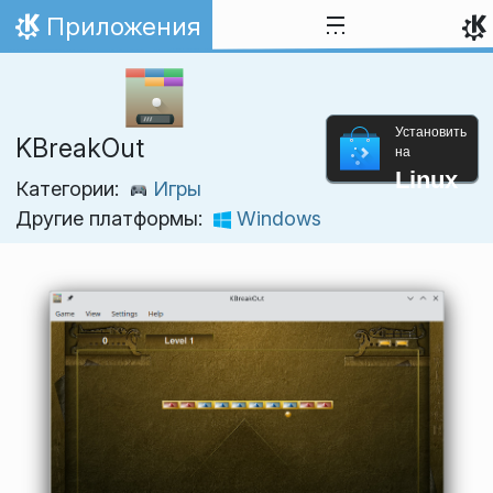
Перейти к содержимому
Приложения
На главную
Установить
KBreakOut
на
Linux
Категории:
Игры
Другие платформы:
Windows