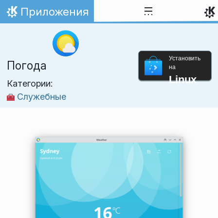
Перейти к содержимому
Приложения
На главную
Установить
Погода
на
Linux
Категории:
Служебные