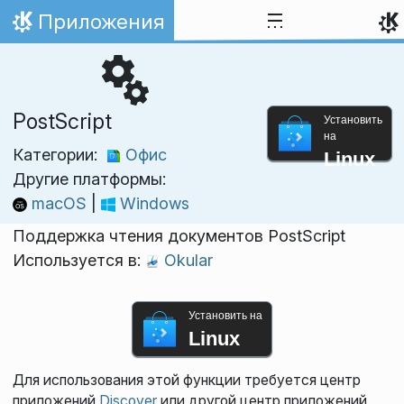
Перейти к содержимому
Приложения
На главную
PostScript
Установить
на
Категории:
Офис
Linux
Другие платформы:
macOS
|
Windows
Поддержка чтения документов PostScript
Используется в:
Okular
Установить на
Linux
Для использования этой функции требуется центр
приложений
Discover
или другой центр приложений,