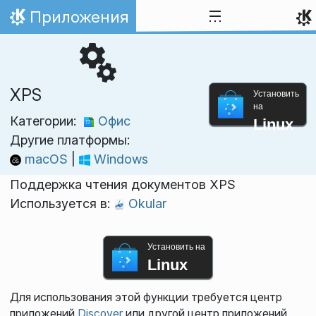
Перейти к содержимому
Приложения
На главную
XPS
Установить
на
Категории:
Офис
Linux
Другие платформы:
macOS
|
Windows
Поддержка чтения документов XPS
Используется в:
Okular
Установить на
Linux
Для использования этой функции требуется центр
приложений
Discover
или другой центр приложений,