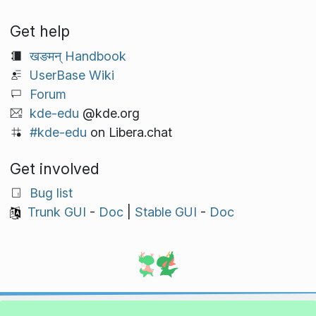
Get help
खङमन् Handbook
UserBase Wiki
Forum
kde-edu
@kde.org
#kde-edu
on Libera.chat
Get involved
Bug list
Trunk GUI
-
Doc
|
Stable GUI
-
Doc