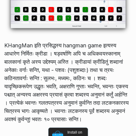
KHangMan इति प्रसिद्धस्य hangman game इत्यस्य
आधारेण निर्मितः क्रीडा । षड्वर्षाणि अपि च अधिकवयस्कानाम्
बालकानां कृते अस्य उद्देश्यम् अस्ति । क्रीडायां क्रीडितुं शब्दानां
अनेकाः वर्गाः सन्ति, यथा - पशवः (पशुशब्दाः) तथा च त्रयः
कठिनतावर्गाः सन्ति : सुलभः, मध्यमः, कठिनः च । शब्दः
यादृच्छिकरूपेण उद्धृतः भवति, अक्षराणि गुप्ताः भवन्ति, भवन्तः एकस्य
पश्चात् अन्यस्य अक्षरस्य प्रयासं कृत्वा शब्दस्य अनुमानं कर्तुं अर्हन्ति
। प्रत्येकं भवन्तः गलतपत्रस्य अनुमानं कुर्वन्ति तदा लटकनकारस्य
चित्रस्य भागः आकृष्यते । भवन्तः लटकनस्य पूर्वं शब्दस्य अनुमानं
अवश्यं कुर्वन्तु! भवतः १० प्रयासाः सन्ति।
Install on