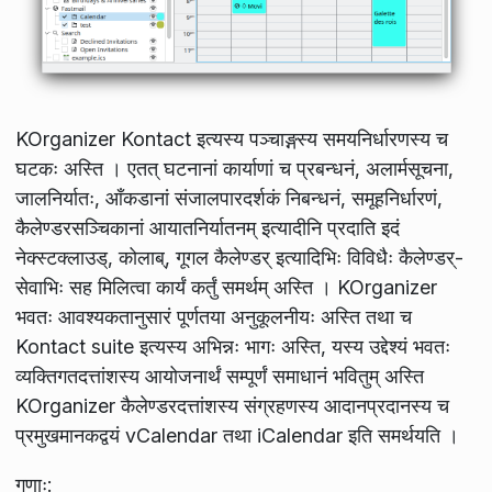
KOrganizer Kontact इत्यस्य पञ्चाङ्गस्य समयनिर्धारणस्य च
घटकः अस्ति । एतत् घटनानां कार्याणां च प्रबन्धनं, अलार्मसूचना,
जालनिर्यातः, आँकडानां संजालपारदर्शकं निबन्धनं, समूहनिर्धारणं,
कैलेण्डरसञ्चिकानां आयातनिर्यातनम् इत्यादीनि प्रदाति इदं
नेक्स्टक्लाउड्, कोलाब्, गूगल कैलेण्डर् इत्यादिभिः विविधैः कैलेण्डर्-
सेवाभिः सह मिलित्वा कार्यं कर्तुं समर्थम् अस्ति । KOrganizer
भवतः आवश्यकतानुसारं पूर्णतया अनुकूलनीयः अस्ति तथा च
Kontact suite इत्यस्य अभिन्नः भागः अस्ति, यस्य उद्देश्यं भवतः
व्यक्तिगतदत्तांशस्य आयोजनार्थं सम्पूर्णं समाधानं भवितुम् अस्ति
KOrganizer कैलेण्डरदत्तांशस्य संग्रहणस्य आदानप्रदानस्य च
प्रमुखमानकद्वयं vCalendar तथा iCalendar इति समर्थयति ।
गुणाः: