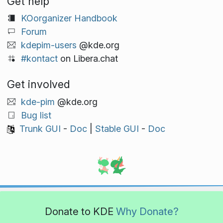
Get help
KOorganizer Handbook
Forum
kdepim-users
@kde.org
#kontact
on Libera.chat
Get involved
kde-pim
@kde.org
Bug list
Trunk GUI
-
Doc
|
Stable GUI
-
Doc
Donate to KDE
Why Donate?