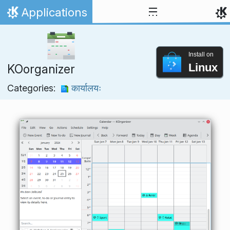
Skip to content
Applications
Home
Install on
Linux
KOorganizer
Categories:
कार्यालयः