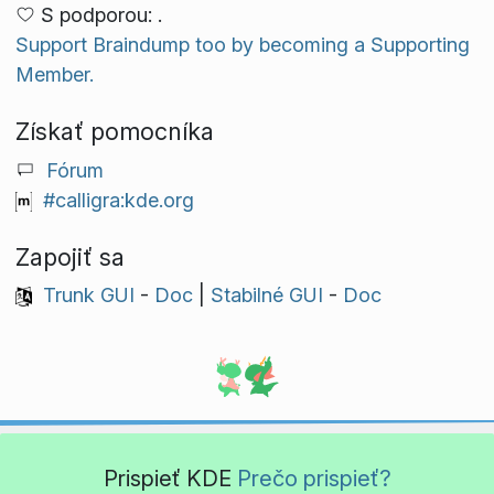
S podporou: .
Support Braindump too by becoming a Supporting
Member.
Získať pomocníka
Fórum
#calligra:kde.org
Zapojiť sa
Trunk GUI
-
Doc
|
Stabilné GUI
-
Doc
Prispieť KDE
Prečo prispieť?