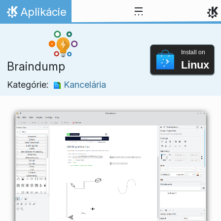
Skip to content
Aplikácie
Domov
Install on
Linux
Braindump
Kategórie:
Kancelária