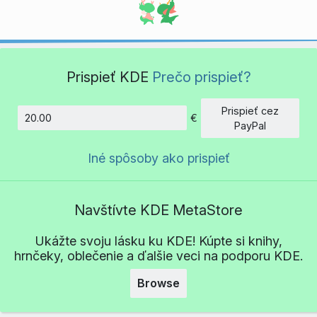
Prispieť KDE
Prečo prispieť?
Prispieť cez
€
Množstvo
PayPal
Iné spôsoby ako prispieť
Navštívte KDE MetaStore
Ukážte svoju lásku ku KDE! Kúpte si knihy,
hrnčeky, oblečenie a ďalšie veci na podporu KDE.
Browse