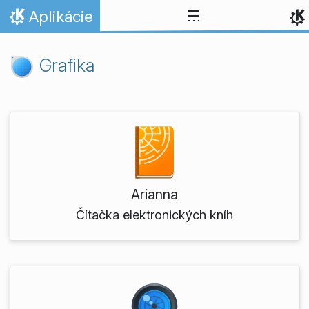
Skip to content
Aplikácie
Domov
Grafika
Arianna
Čítačka elektronických kníh