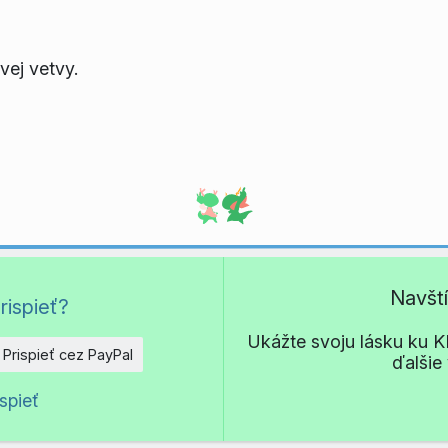
vej vetvy.
Navšt
rispieť?
Ukážte svoju lásku ku KD
Prispieť cez PayPal
ďalšie
o
spieť