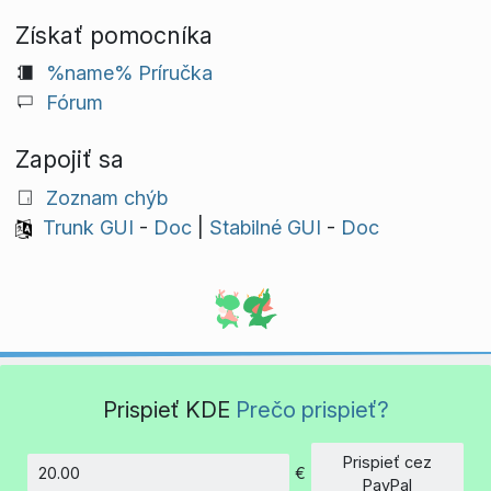
Získať pomocníka
%name% Príručka
Fórum
Zapojiť sa
Zoznam chýb
Trunk GUI
-
Doc
|
Stabilné GUI
-
Doc
Prispieť KDE
Prečo prispieť?
Prispieť cez
€
Množstvo
PayPal