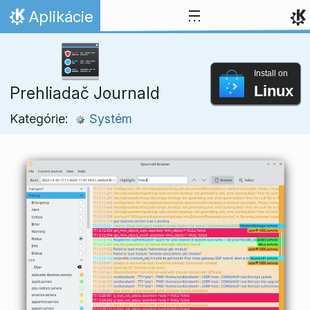
Skip to content
Aplikácie
Domov
Install on
Linux
Prehliadač Journald
Kategórie:
Systém