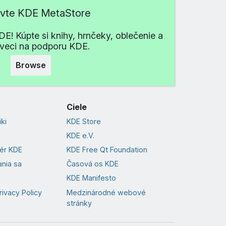
ívte KDE MetaStore
E! Kúpte si knihy, hrnčeky, oblečenie a
 veci na podporu KDE.
Browse
Ciele
ki
KDE Store
KDE e.V.
vér KDE
KDE Free Qt Foundation
nia sa
Časová os KDE
KDE Manifesto
rivacy Policy
Medzinárodné webové
stránky