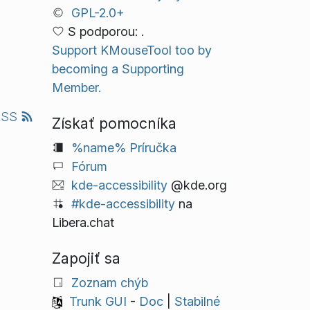
GPL-2.0+
S podporou: .
Support KMouseTool too by
becoming a Supporting
Member.
RSS
Získať pomocníka
%name% Príručka
Fórum
kde-accessibility
@kde.org
#kde-accessibility
na
Libera.chat
Zapojiť sa
Zoznam chýb
Trunk GUI
-
Doc
|
Stabilné