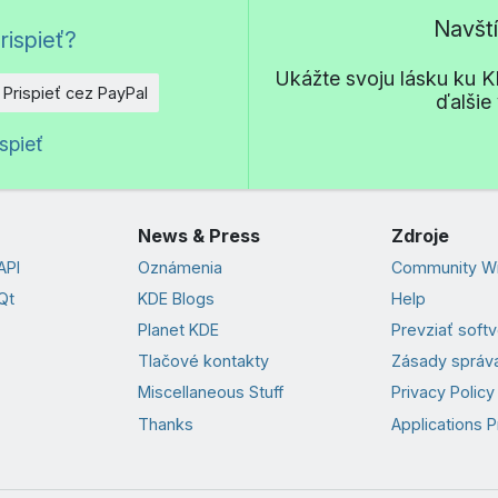
Navšt
rispieť?
Ukážte svoju lásku ku KD
Prispieť cez PayPal
ďalšie
o
spieť
News & Press
Zdroje
API
Oznámenia
Community Wi
Qt
KDE Blogs
Help
Planet KDE
Prevziať soft
Tlačové kontakty
Zásady správa
Miscellaneous Stuff
Privacy Policy
Thanks
Applications P