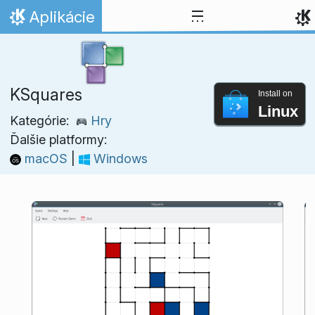
Skip to content
Aplikácie
Domov
KSquares
Install on
Linux
Kategórie:
Hry
Ďalšie platformy:
macOS
|
Windows