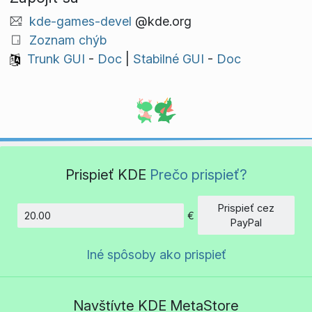
kde-games-devel
@kde.org
Zoznam chýb
Trunk GUI
-
Doc
|
Stabilné GUI
-
Doc
Prispieť KDE
Prečo prispieť?
Prispieť cez
€
Množstvo
PayPal
Iné spôsoby ako prispieť
Navštívte KDE MetaStore