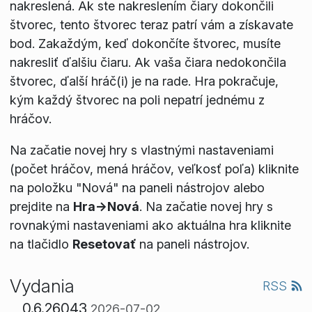
nakreslená. Ak ste nakreslením čiary dokončili
štvorec, tento štvorec teraz patrí vám a získavate
bod. Zakaždým, keď dokončíte štvorec, musíte
nakresliť ďalšiu čiaru. Ak vaša čiara nedokončila
štvorec, ďalší hráč(i) je na rade. Hra pokračuje,
kým každý štvorec na poli nepatrí jednému z
hráčov.
Na začatie novej hry s vlastnými nastaveniami
(počet hráčov, mená hráčov, veľkosť poľa) kliknite
na položku "Nová" na paneli nástrojov alebo
prejdite na
Hra->Nová
. Na začatie novej hry s
rovnakými nastaveniami ako aktuálna hra kliknite
na tlačidlo
Resetovať
na paneli nástrojov.
Vydania
RSS
0.6.26043
2026-07-02