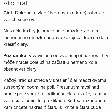
Ako hrať
Cieľ:
Dokončite viac štvorcov ako ktorýkoľvek z
vašich súperov.
Na začiatku hry je hracie pole prázdne. Je tam
jednoducho mriežka bodov ukazujúca, kde sa dajú
kresliť čiary.
Poznámka
:
V závislosti od zvolenej obtiažnosti hry
môže hracie pole už na začiatku herného kola
obsahovať čiary.
Každý hráč sa strieda v kreslení čiar medzi dvoma
susednými bodmi na poli. Presunutím myši nad
hracie pole vám žltá indikačná čiara ukáže, kam sa
vaša čiara umiestni po kliknutí. Keď sa rozhodnete,
kam chcete nakresliť čiaru, kliknite a čiara bude