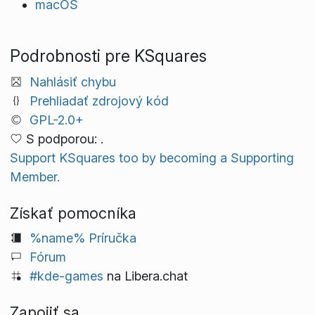
macOS
Podrobnosti pre KSquares
Nahlásiť chybu
Prehliadať zdrojový kód
GPL-2.0+
S podporou: .
Support KSquares too by becoming a Supporting
Member.
Získať pomocníka
%name% Príručka
Fórum
#kde-games
na Libera.chat
Zapojiť sa