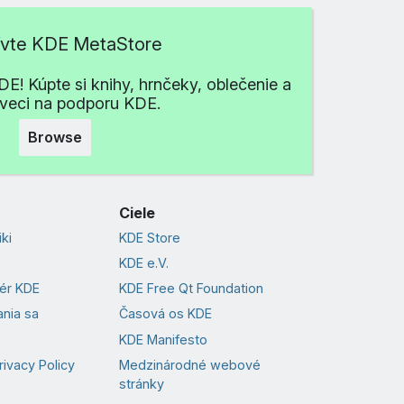
ívte KDE MetaStore
E! Kúpte si knihy, hrnčeky, oblečenie a
 veci na podporu KDE.
Browse
Ciele
ki
KDE Store
KDE e.V.
vér KDE
KDE Free Qt Foundation
nia sa
Časová os KDE
KDE Manifesto
rivacy Policy
Medzinárodné webové
stránky