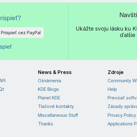
Navšt
rispieť?
Ukážte svoju lásku ku KD
Prispieť cez PayPal
ďalšie
o
spieť
News & Press
Zdroje
API
Oznámenia
Community Wi
Qt
KDE Blogs
Help
Planet KDE
Prevziať soft
Tlačové kontakty
Zásady správa
Miscellaneous Stuff
Privacy Policy
Thanks
Applications P