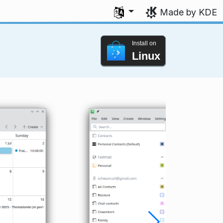
Select your language
Made by KDE
Install on
Linux