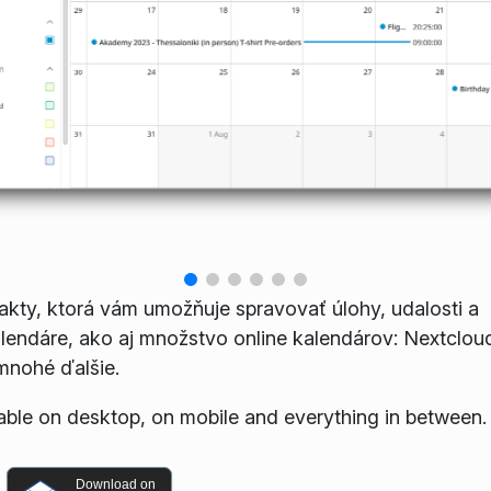
takty, ktorá vám umožňuje spravovať úlohy, udalosti a
lendáre, ako aj množstvo online kalendárov: Nextclou
mnohé ďalšie.
sable on desktop, on mobile and everything in between.
Download on