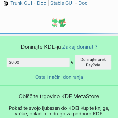
Trunk GUI
-
Doc
|
Stable GUI
-
Doc
Donirajte KDE-ju
Zakaj donirati?
Donirajte prek
€
Znesek
PayPala
Ostali načini doniranja
Obiščite trgovino KDE MetaStore
Pokažite svojo ljubezen do KDE! Kupite knjige,
vrčke, oblačila in drugo za podporo KDE.