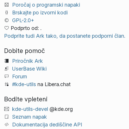
Poročaj o programski napaki
Brskajte po izvorni kodi
GPL-2.0+
Podprto od: .
Podprite tudi Ark tako, da postanete podporni član.
Dobite pomoč
Priročnik Ark
UserBase Wiki
Forum
#kde-utils
na Libera.chat
Bodite vpleteni
kde-utils-devel
@kde.org
Seznam napak
Dokumentacija dediščine API