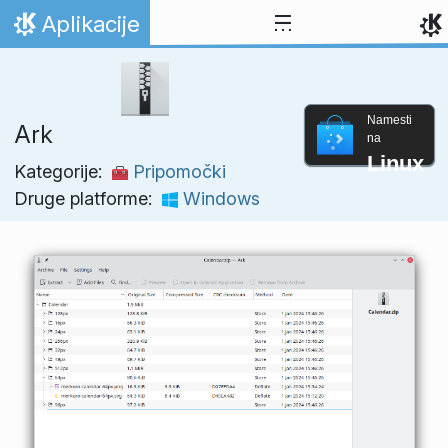
Preskoči na vsebino
Aplikacije
Domov
Namesti
Ark
na
Linux
Kategorije:
Pripomočki
Druge platforme:
Windows