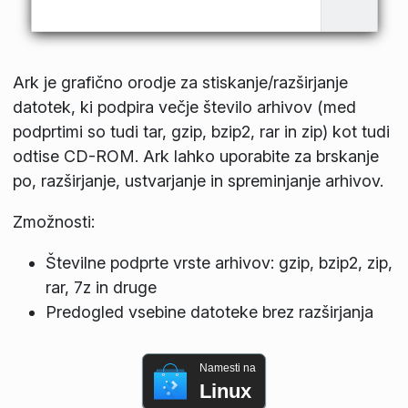
Ark je grafično orodje za stiskanje/razširjanje
datotek, ki podpira večje število arhivov (med
podprtimi so tudi tar, gzip, bzip2, rar in zip) kot tudi
odtise CD-ROM. Ark lahko uporabite za brskanje
po, razširjanje, ustvarjanje in spreminjanje arhivov.
Zmožnosti:
Številne podprte vrste arhivov: gzip, bzip2, zip,
rar, 7z in druge
Predogled vsebine datoteke brez razširjanja
Namesti na
Linux